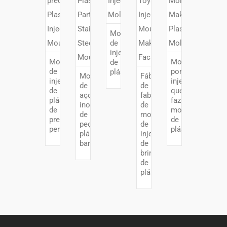
Moldes
de
injeção
Molde
Moldagem
de
de
por
plástico
Molde
Fábrica
injeção
injeção
de
de
de
que
aço
fabricação
plástico
faz
inoxidável
de
de
molde
de
moldes
precisão
de
peça
de
personalizada
plástico
plástica
injeção
barata
de
brinquedos
de
plástico