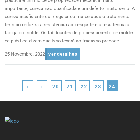
plástica é um índice de propriedade mecânica muito
importante, dureza não qualificada é um defeito muito sério. A
dureza insuficiente ou irregular do molde após o tratamento
térmico reduzirá a resistência ao desgaste e a resistência à
fadiga do molde. Os fabricantes de processamento de moldes
de plástico dizem que isso levará ao fracasso precoce
25 Novembro, 2022
Ver detalhes
«
‹
20
21
22
23
24